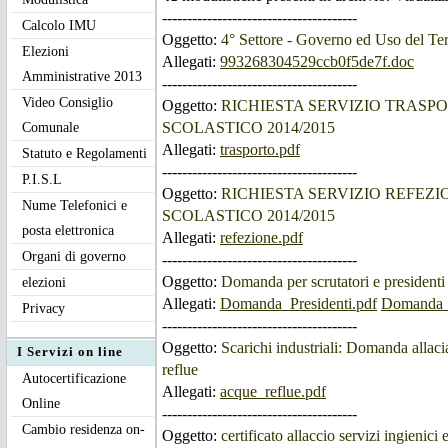
---------------------------------------
Calcolo IMU
Oggetto:
4° Settore - Governo ed Uso del Ter
Elezioni
Allegati:
993268304529ccb0f5de7f.doc
Amministrative 2013
---------------------------------------
Video Consiglio
Oggetto:
RICHIESTA SERVIZIO TRASP
SCOLASTICO 2014/2015
Comunale
Allegati:
trasporto.pdf
Statuto e Regolamenti
---------------------------------------
P.I.S.L
Oggetto:
RICHIESTA SERVIZIO REFEZ
Nume Telefonici e
SCOLASTICO 2014/2015
posta elettronica
Allegati:
refezione.pdf
Organi di governo
---------------------------------------
Oggetto:
Domanda per scrutatori e presidenti
elezioni
Allegati:
Domanda_Presidenti.pdf
Domanda_S
Privacy
---------------------------------------
Oggetto:
Scarichi industriali: Domanda allaci
I Servizi on line
reflue
Autocertificazione
Allegati:
acque_reflue.pdf
Online
---------------------------------------
Cambio residenza on-
Oggetto:
certificato allaccio servizi ingienici 