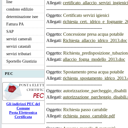
line
Allegati:
certificato_allaccio_servizi_ingienic
---------------------------------------
condono edilizio
Oggetto:
Certificato servizi igienici
determinazione isee
Allegati:
richiesta_cert._idrico_e_fognante_
Fattura PA
---------------------------------------
SAP
Oggetto:
Concessione presa acqua potabile
servizi camerali
Allegati:
Richiesta_allaccio_idrico_2013.doc
servizi catastali
---------------------------------------
Oggetto:
Richiesta_predisposizione_tubazion
servizi tributari
Allegati:
allaccio_fogna_modello_2013.doc
Sportello Giustizia
---------------------------------------
Oggetto:
Spostamento presa acqua potabile
PEC
Allegati:
richiesta_spostamento_idrico_2013
---------------------------------------
Oggetto:
autorizzazione_parcheggio_disabili
Allegati:
autorizzazione_parcheggio_disabili.
---------------------------------------
Gli ind
irizzi PEC
del
Comune
Oggetto:
Richiesta passo carrabile
Posta Elettronica
Allegati:
richiesta_passo_carrabile.pdf
Certificata
---------------------------------------