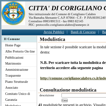
CITTA' DI CORIGLIANO
Sito istituzionale del Comune di Corigliano Calabro
Via Barnaba Abenante C.A.P. 87064 - C.F.- P. IVA 0039124
Centralino 0983/891511 - fax 0983 82145
PEC: protocollo.coriglianocalabro@asmepec.it
Avvisi Pubblici
Bandi di Concorso
Ba
Modulistica
Il Comune
Home Page
In tale sezione è possibile scaricare la modu
Albo Pretorio On-line
destra:
Pubblicazioni
N.B. Per scaricare tutta la modulistica d
Matrimonio
territorio accedere alla seguente pagina
Amministrazione
Trasparente
http://comune.coriglianocalabro.cs.it/i
Piano Strutturale
Associato
Consultazione modulistica
Comitato Unico di
descrizione
Garanzia
41
modulistiche presenti in archivio. Visuali
Modulistica