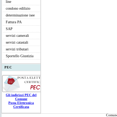
line
condono edilizio
determinazione isee
Fattura PA
SAP
servizi camerali
servizi catastali
servizi tributari
Sportello Giustizia
PEC
Gli ind
irizzi PEC
del
Comune
Posta Elettronica
Certificata
Comune 