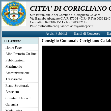
CITTA' DI CORIGLIANO
Sito istituzionale del Comune di Corigliano Calabro
Via Barnaba Abenante C.A.P. 87064 - C.F.- P. IVA 0039124
Centralino 0983/891511 - fax 0983 82145
PEC: protocollo.coriglianocalabro@asmepec.it
Avvisi Pubblici
Bandi di Concorso
Ba
Consiglio Comunale Corigliano Calab
Il Comune
Home Page
Albo Pretorio On-line
Pubblicazioni
Matrimonio
Amministrazione
Trasparente
Piano Strutturale
Associato
Comitato Unico di
Garanzia
Modulistica