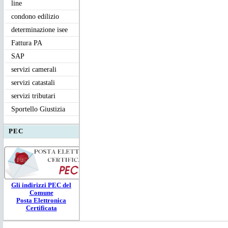
line
condono edilizio
determinazione isee
Fattura PA
SAP
servizi camerali
servizi catastali
servizi tributari
Sportello Giustizia
PEC
Gli ind
irizzi PEC
del
Comune
Posta Elettronica
Certificata