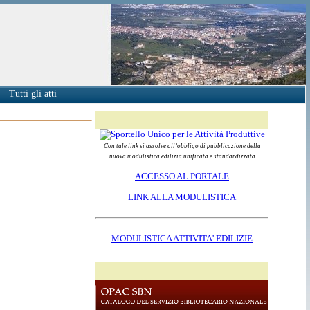
Tutti gli atti
Con tale link si assolve all’obbligo di pubblicazione della
nuova modulistica edilizia unificata e standardizzata
ACCESSO AL PORTALE
LINK ALLA MODULISTICA
MODULISTICA ATTIVITA' EDILIZIE