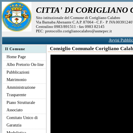
CITTA' DI CORIGLIANO
Sito istituzionale del Comune di Corigliano Calabro
Via Barnaba Abenante C.A.P. 87064 - C.F.- P. IVA 0039124
Centralino 0983/891511 - fax 0983 82145
PEC: protocollo.coriglianocalabro@asmepec.it
Avvisi Pubblic
Consiglio Comunale Corigliano Calab
Il Comune
Home Page
Albo Pretorio On-line
Pubblicazioni
Matrimonio
Amministrazione
Trasparente
Piano Strutturale
Associato
Comitato Unico di
Garanzia
Modulistica