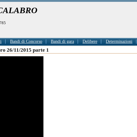
 CALABRO
0785
i
Bandi di Concorso
Bandi di gara
Delibere
Determinazioni
ro 26/11/2015 parte 1