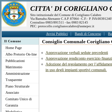
CITTA' DI CORIGLIANO
Sito istituzionale del Comune di Corigliano Calabro
Via Barnaba Abenante C.A.P. 87064 - C.F.- P. IVA 0039124
Centralino 0983/891511 - fax 0983 82145
PEC: protocollo.coriglianocalabro@asmepec.it
Avvisi Pubblici
Bandi di Concorso
Ba
Consiglio Comunale Corigliano 
Il Comune
Home Page
Approvazione verbali sedute precedenti
Albo Pretorio On-line
Approvazione rendiconto esercizio finanz
Pubblicazioni
Adozione del regolamento per l’affidament
Matrimonio
in uso degli impianti sportivi comunali.
Amministrazione
Trasparente
Piano Strutturale
Associato
Comitato Unico di
Garanzia
Modulistica