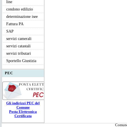
line
condono edilizio
determinazione isee
Fattura PA
SAP
servizi camerali
servizi catastali
servizi tributari
Sportello Giustizia
PEC
Gli ind
irizzi PEC
del
Comune
Posta Elettronica
Certificata
Comune 